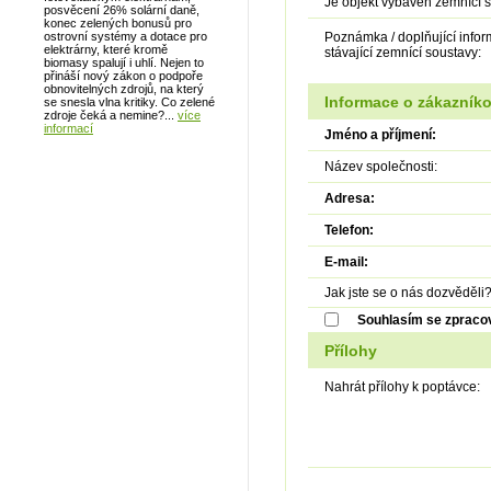
Je objekt vybaven zemnící 
posvěcení 26% solární daně,
konec zelených bonusů pro
ostrovní systémy a dotace pro
Poznámka / doplňující infor
elektrárny, které kromě
stávající zemnící soustavy:
biomasy spalují i uhlí. Nejen to
přináší nový zákon o podpoře
obnovitelných zdrojů, na který
Informace o zákazníko
se snesla vlna kritiky. Co zelené
zdroje čeká a nemine?...
více
informací
Jméno a příjmení:
Název společnosti:
Adresa:
Telefon:
E-mail:
Jak jste se o nás dozvěděli
Souhlasím se zpraco
Přílohy
Nahrát přílohy k poptávce: