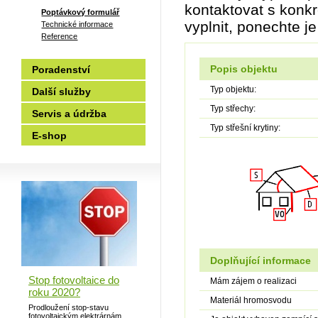
kontaktovat s konkr
Poptávkový formulář
vyplnit, ponechte j
Technické informace
Reference
Popis objektu
Poradenství
Typ objektu:
Další služby
Typ střechy:
Servis a údržba
Typ střešní krytiny:
E-shop
Doplňující informace
Stop fotovoltaice do
Mám zájem o realizaci
roku 2020?
Materiál hromosvodu
Prodloužení stop-stavu
fotovoltaickým elektrárnám,