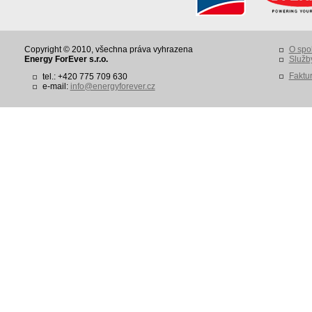
Copyright © 2010, všechna práva vyhrazena
O spo
Energy ForEver s.r.o.
Služb
Faktu
tel.: +420 775 709 630
e-mail:
info@energyforever.cz